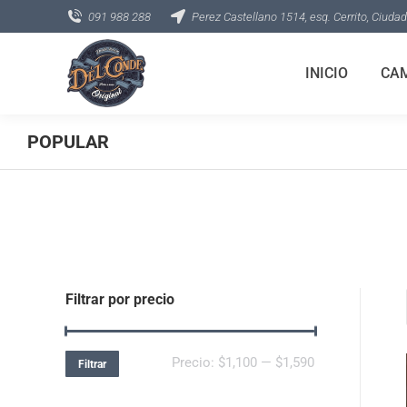
091 988 288
Perez Castellano 1514, esq. Cerrito, Ciudad
INICIO
CA
POPULAR
Filtrar por precio
Precio:
$1,100
—
$1,590
Filtrar