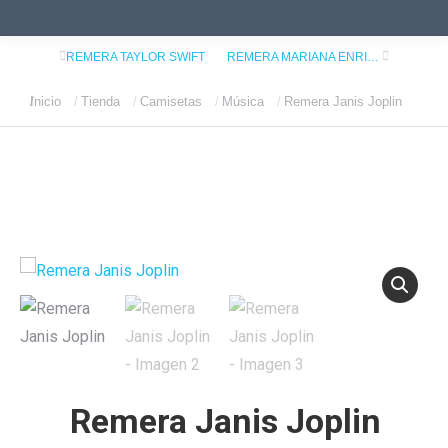
REMERA TAYLOR SWIFT
REMERA MARIANA ENRIQUEZ | ALGUIEN CAMINA SOBRE TU TUMBA
Inicio
Tienda
Camisetas
Música
Remera Janis Joplin
Estás aquí:
Remera Janis Joplin