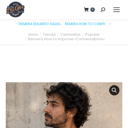
0
REMERA EDUARDO GALEANO
REMERA HOW TO CONFRONT YOUR DEMONS
Inicio
Tienda
Camisetas
Popular
Estás aquí:
Remera How to Improve «Conversations»