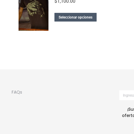
$
1,100.00
Seleccionar opciones
FAQs
¡Su
ofert