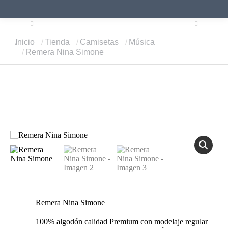
REMERA MILES DAVIS – TUTU
REMERA PEPE
Estás aquí:
Inicio
Tienda
Camisetas
Música
Remera Nina Simone
Remera Nina Simone
100% algodón calidad Premium con modelaje regular